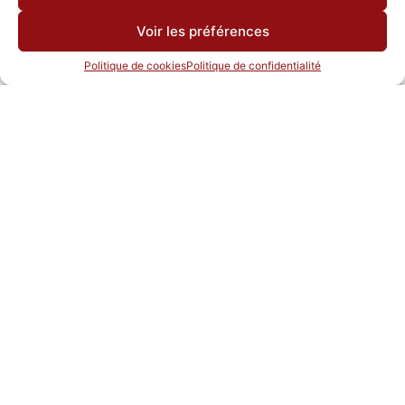
Voir les préférences
Politique de cookies
Politique de confidentialité
Vente et remise à neuf de machinerie usagée.
Liens utiles